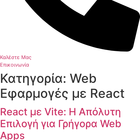
Καλέστε Μας
Επικοινωνία
Κατηγορία:
Web
Εφαρμογές με React
React με Vite: Η Απόλυτη
Επιλογή για Γρήγορα Web
Apps