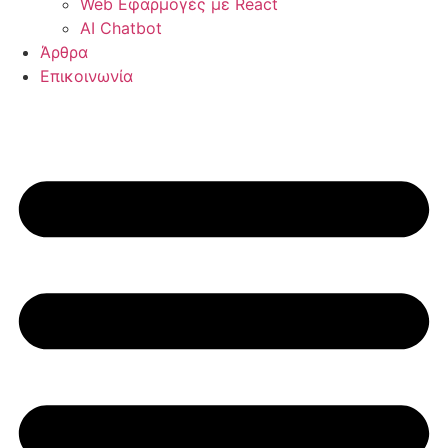
Web Εφαρμογές με React
AI Chatbot
Άρθρα
Επικοινωνία