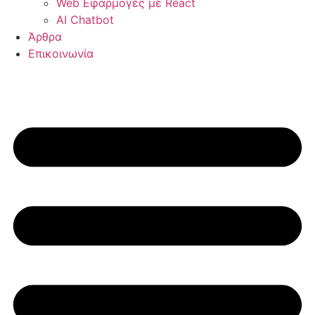
Web Εφαρμογές με React
AI Chatbot
Άρθρα
Επικοινωνία