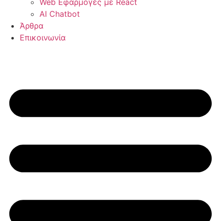
Web Εφαρμογές με React
AI Chatbot
Άρθρα
Επικοινωνία