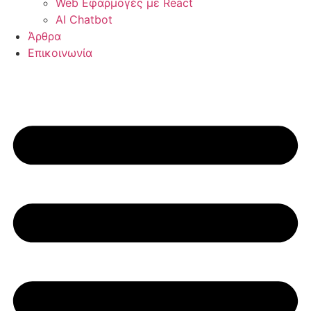
Web Εφαρμογές με React
AI Chatbot
Άρθρα
Επικοινωνία