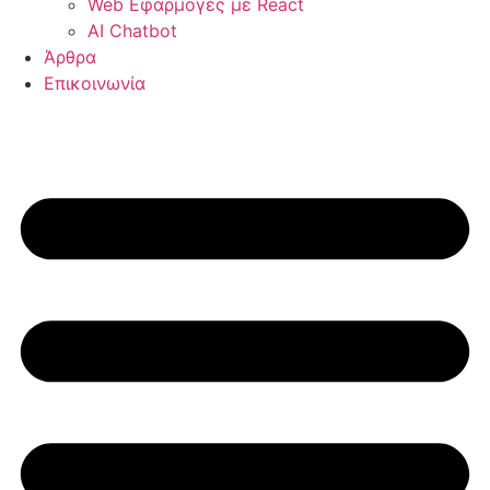
Web Εφαρμογές με React
AI Chatbot
Άρθρα
Επικοινωνία